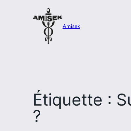
Aller
au
contenu
Amisek
Étiquette :
S
?