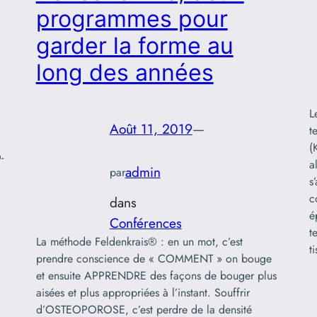
programmes pour
garder la forme au
long des années
L
Août 11, 2019
—
t
(
-
a
admin
par
s
c
dans
é
Conférences
t
La méthode Feldenkrais® : en un mot, c’est
t
prendre conscience de « COMMENT » on bouge
et ensuite APPRENDRE des façons de bouger plus
aisées et plus appropriées à l’instant. Souffrir
d’OSTEOPOROSE, c’est perdre de la densité