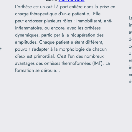
L’orthèse est un outil à part entière dans la prise en
charge thérapeutique d’un·e patient·e. Elle
L
peut endosser plusieurs rôles : immobilisant, anti-
i
inflammatoire, ou encore, avec les orthèses
a
dynamiques, participer à la récupération des
d
amplitudes. Chaque patient·e étant différent,
c
t
pouvoir s’adapter à la morphologie de chacun
o
d’eux est primordial. C’est l’un des nombreux
r
avantages des orthèses thermoformées (IMF). La
i
formation se déroule…
n
d