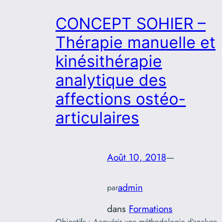
CONCEPT SOHIER –
Thérapie manuelle et
kinésithérapie
analytique des
affections ostéo-
articulaires
Août 10, 2018
—
admin
par
dans
Formations
Objectifs : Acquérir une méthodologie d’analyse