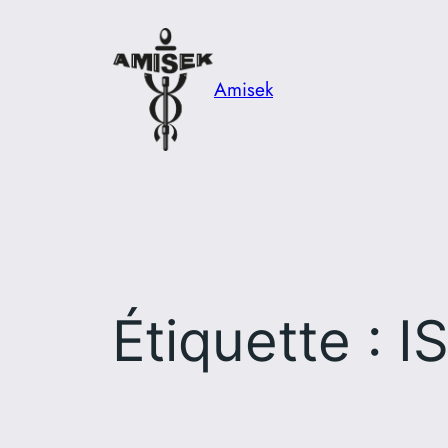
Aller
au
contenu
Amisek
Étiquette :
I