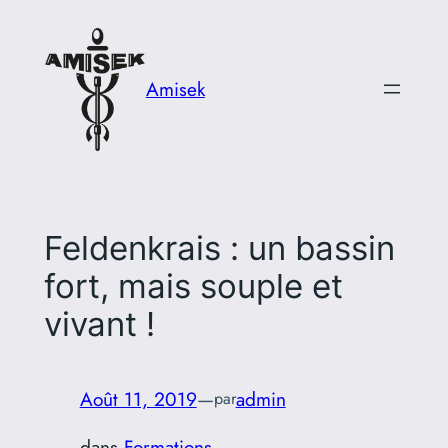
Aller
au
contenu
Amisek
Feldenkrais : un bassin
fort, mais souple et
vivant !
Août 11, 2019
—
admin
par
dans
Formations