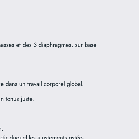
 masses et des 3 diaphragmes, sur base
e dans un travail corporel global.
un tonus juste.
n.
tir duquel les ajustements ostéo-