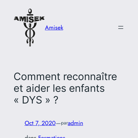
Aller
au
contenu
Amisek
Comment reconnaître
et aider les enfants
« DYS » ?
Oct 7, 2020
—
admin
par
dans
Formations