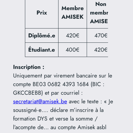
Non
Membre
Prix
membre
AMISEK
AMISEK
Diplômé.e
420€
470€
Étudiant.e
400€
420€
Inscription :
Uniquement par virement bancaire sur le
compte BE03 0682 4393 1684 (BIC :
GKCCBEBB) et par courriel :
secretariat@amisek.be
avec le texte : « Je
soussigné·e…. déclare m’inscrire à la
formation DYS et verse la somme /
l’acompte de… au compte Amisek asbl